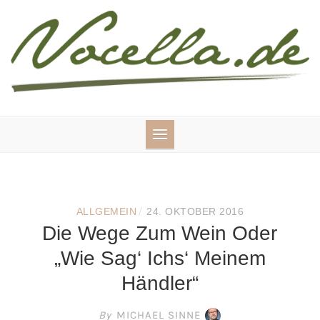
Skip
to
content
/
ALLGEMEIN
24. OKTOBER 2016
Die Wege Zum Wein Oder
„Wie Sag‘ Ichs‘ Meinem
Händler“
By
MICHAEL SINNE