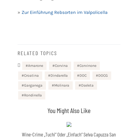
»
Zur Einführung Rebsorten im Valpolicella
RELATED TOPICS
Amarone
Corvina
Corvinone
Croatina
Dindarella
DOC
DOCG
Garganega
Molinara
Oseleta
Rondinella
You Might Also Like
Wine-Crime „Tuchi“ Oder „einfach“ Selva Capuzza San