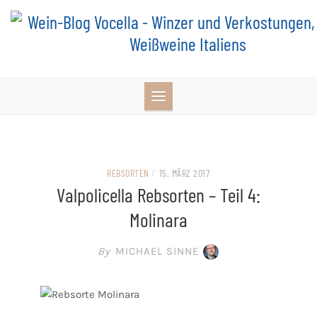
Skip
to
content
REBSORTEN
/
15. MÄRZ 2017
Valpolicella Rebsorten – Teil 4:
Molinara
By
MICHAEL SINNE