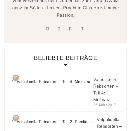
Vom Nosiola aus dem Norden bis zum Nero d'Avola
ganz im Süden - Italiens Pracht in Gläsern ist meine
Passion.
facebook
twitter
linkedin
instagram
BELIEBTE BEITRÄGE
01
Valpolicella
Rebsorten –
Teil 4:
Molinara
15. März 2017
02
Valpolicella
Rebsorten –