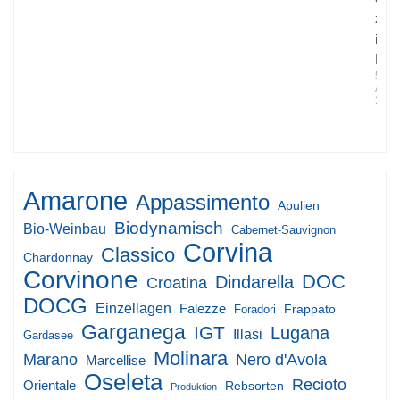
zu
idea
Rot
5.
April
2017
Amarone
Appassimento
Apulien
Biodynamisch
Bio-Weinbau
Cabernet-Sauvignon
Corvina
Classico
Chardonnay
Corvinone
DOC
Dindarella
Croatina
DOCG
Einzellagen
Falezze
Frappato
Foradori
Garganega
IGT
Lugana
Illasi
Gardasee
Molinara
Marano
Nero d'Avola
Marcellise
Oseleta
Recioto
Orientale
Rebsorten
Produktion