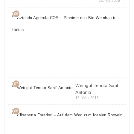
23. Mai 2016
06
Azi
Agr
CO
Pio
des
Wei
in I
6.
April
201
07
Weingut Tenuta Sant‘
Antonio
16. März 2016
08
Elis
For
– Au
dem