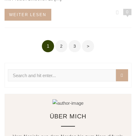
0
WEITER LESEN
Seitennummerierung
1
2
3
>
der
Beiträge
Search
for:
ÜBER MICH