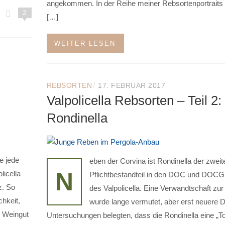
angekommen. In der Reihe meiner Rebsortenportraits
2
[…]
WEITER LESEN
/
REBSORTEN
17. FEBRUAR 2017
Valpolicella Rebsorten – Teil 2:
Rondinella
e jede
eben der Corvina ist Rondinella der zweit
N
licella
Pflichtbestandteil in den DOC und DOC
z. So
des Valpolicella. Eine Verwandtschaft zur
hkeit,
wurde lange vermutet, aber erst neuere 
s Weingut
Untersuchungen belegten, dass die Rondinella eine „To