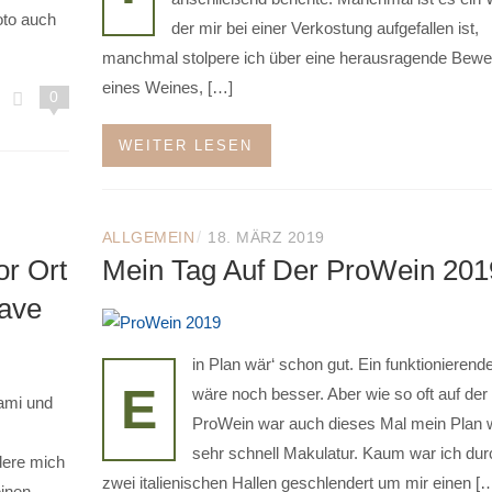
oto auch
der mir bei einer Verkostung aufgefallen ist,
manchmal stolpere ich über eine herausragende Bewe
eines Weines, […]
0
WEITER LESEN
/
ALLGEMEIN
18. MÄRZ 2019
or Ort
Mein Tag Auf Der ProWein 201
oave
in Plan wär‘ schon gut. Ein funktionierend
E
wäre noch besser. Aber wie so oft auf der
lami und
ProWein war auch dieses Mal mein Plan 
sehr schnell Makulatur. Kaum war ich dur
dere mich
zwei italienischen Hallen geschlendert um mir einen [
inen