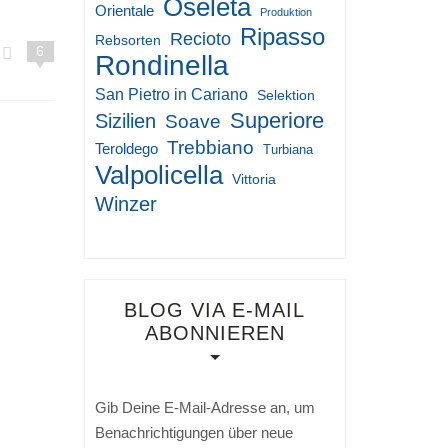
Oseleta
Orientale
Produktion
Ripasso
Recioto
Rebsorten
6
Rondinella
San Pietro in Cariano
Selektion
Superiore
Sizilien
Soave
Trebbiano
Teroldego
Turbiana
Valpolicella
Vittoria
Winzer
BLOG VIA E-MAIL
ABONNIEREN
Gib Deine E-Mail-Adresse an, um
Benachrichtigungen über neue