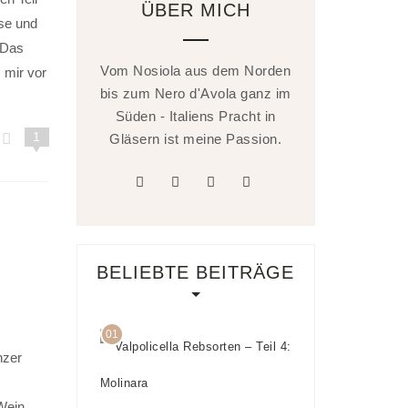
ÜBER MICH
ise und
 Das
Vom Nosiola aus dem Norden
 mir vor
bis zum Nero d'Avola ganz im
Süden - Italiens Pracht in
1
Gläsern ist meine Passion.
facebook
twitter
linkedin
instagram
BELIEBTE BEITRÄGE
01
Valpolicella
nzer
Rebsorten
– Teil 4:
Molinara
Wein,