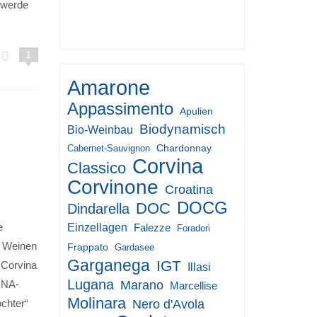
 werde
2017
1
Amarone
Appassimento
Apulien
Biodynamisch
Bio-Weinbau
Chardonnay
Cabernet-Sauvignon
Corvina
Classico
Corvinone
Croatina
DOCG
DOC
Dindarella
Einzellagen
e
Falezze
Foradori
G Weinen
Frappato
Gardasee
Garganega
IGT
 Corvina
Illasi
Lugana
Marano
DNA-
Marcellise
Molinara
Nero d'Avola
chter“