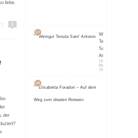
o liebe.
in Italien
6.
April
2018
0
07
Weingut
Tenuta
Sant‘
Antonio
e
16.
März
2016
08
Elisabetta
Foradori
Bio-
– Auf
dem Weg
der
zum
, der
idealen
duziert?
Rotwein
e
5.
April