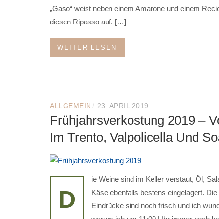
„Gaso“ weist neben einem Amarone und einem Reci
diesen Ripasso auf. […]
WEITER LESEN
/
ALLGEMEIN
23. APRIL 2019
Frühjahrsverkostung 2019 – V
Im Trento, Valpolicella Und S
ie Weine sind im Keller verstaut, Öl, Sa
D
Käse ebenfalls bestens eingelagert. Die
Eindrücke sind noch frisch und ich wun
warum ich um 11:00 Uhr immer noch ke