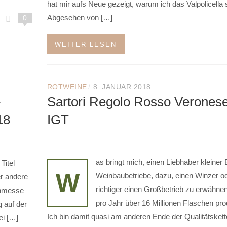
hat mir aufs Neue gezeigt, warum ich das Valpolicella s
Abgesehen von […]
0
WEITER LESEN
/
ROTWEINE
8. JANUAR 2018
Sartori Regolo Rosso Verones
18
IGT
as bringt mich, einen Liebhaber kleiner 
Titel
W
Weinbaubetriebe, dazu, einen Winzer o
er andere
richtiger einen Großbetrieb zu erwähnen
inmesse
pro Jahr über 16 Millionen Flaschen pro
g auf der
Ich bin damit quasi am anderen Ende der Qualitätskett
ei […]