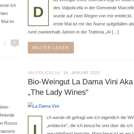
usste ich
D
des Valpolicella in der Gemeinde Marcell
hten
wurde auf zwei Wegen von mir entdeckt.
e Mal im
erste Mal ist mir der Name aufgefallen als
rund zweieinhalb Jahren in der Trattoria „Al […]
0
WEITER LESEN
/
VALPOLICELLA
16. JANUAR 2020
Bio-Weingut La Dama Vini Aka
„The Lady Wines“
Wein-
ichnende
ch werde oft gefragt wie ich eigentlich die Wi
von Rosso
I
„entdecke“, die ich besuche und über die ich
e namens
anschließend berichte. Manchmal ist es ein 