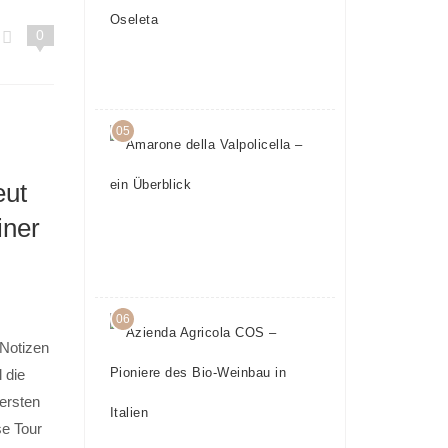
– Teil 5:
0
Oseleta
24.
April
2017
05
Amarone
della
Valpolicella
eut
– ein
iner
Überblick
23.
Mai
2016
06
Azienda
Agricola
 Notizen
COS –
 die
Pioniere
 ersten
des Bio-
se Tour
Weinbau