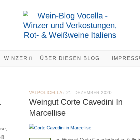
WINZER
ÜBER DIESEN BLOG
IMPRESS
/
VALPOLICELLA
21. DEZEMBER 2020
a
Weingut Corte Cavedini In
Marcellise
use,
eiß
as Weingut Corte Cavedini liegt im östlich