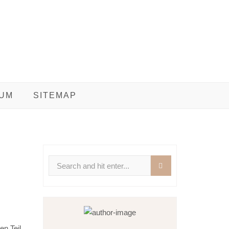
UM
SITEMAP
Search
for:
en Teil