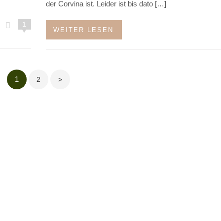
der Corvina ist. Leider ist bis dato […]
1
WEITER LESEN
Seitennummerierung
1
2
>
der
Beiträge