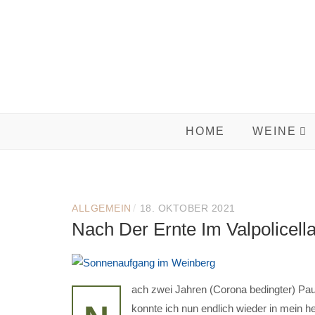
Skip
to
content
HOME
WEINE
/
ALLGEMEIN
18. OKTOBER 2021
Nach Der Ernte Im Valpolicell
ach zwei Jahren (Corona bedingter) Pa
konnte ich nun endlich wieder in mein h