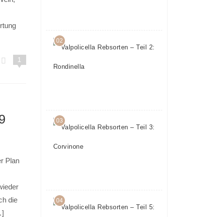
15.
März
2017
rtung
02
Valpolicella
Rebsorten
1
– Teil 2:
Rondinella
17.
Februar
2017
9
03
Valpolicella
Rebsorten
– Teil 3:
Corvinone
er Plan
22.
Februar
2017
wieder
ch die
04
Valpolicella
…]
Rebsorten