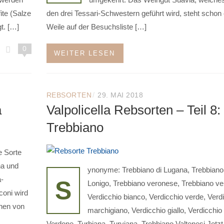
ite (Salze
den drei Tessari-Schwestern geführt wird, steht schon 
t. […]
Weile auf der Besuchsliste […]
0
WEITER LESEN
/
REBSORTEN
29. MAI 2018
a
Valpolicella Rebsorten – Teil 8:
Trebbiano
e Sorte
na und
ynonyme: Trebbiano di Lugana, Trebbiano
a-
S
Lonigo, Trebbiano veronese, Trebbiano ve
coni wird
Verdicchio bianco, Verdicchio verde, Verd
chen von
marchigiano, Verdicchio giallo, Verdicchio
Verdone, Turbiana, Turviana, Trebbiano Valtenesi Jetzt