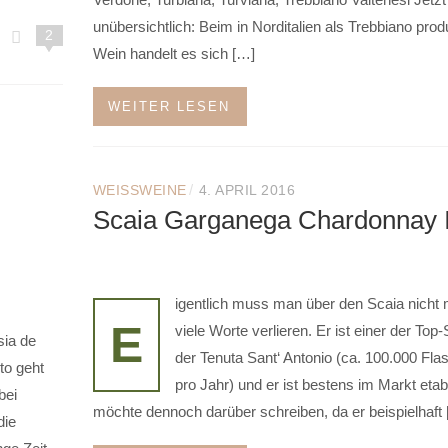
unübersichtlich: Beim in Norditalien als Trebbiano prod
2
Wein handelt es sich […]
WEITER LESEN
/
WEISSWEINE
4. APRIL 2016
:
Scaia Garganega Chardonnay 
igentlich muss man über den Scaia nicht
E
viele Worte verlieren. Er ist einer der Top-
sia de
der Tenuta Sant‘ Antonio (ca. 100.000 Fla
o geht
pro Jahr) und er ist bestens im Markt etabl
bei
möchte dennoch darüber schreiben, da er beispielhaft
die