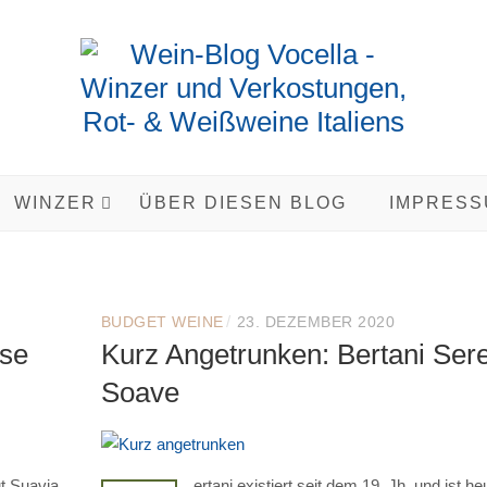
WINZER
ÜBER DIESEN BLOG
IMPRESS
/
BUDGET WEINE
23. DEZEMBER 2020
ese
Kurz Angetrunken: Bertani Ser
Soave
t Suavia
ertani existiert seit dem 19. Jh. und ist he