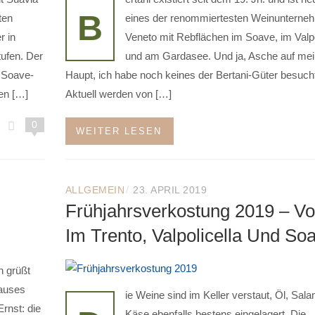
B
ten
eines der renommiertesten Weinunterne
r in
Veneto mit Rebflächen im Soave, im Valpo
ufen. Der
und am Gardasee. Und ja, Asche auf mei
m Soave-
Haupt, ich habe noch keines der Bertani-Güter besuch
en […]
Aktuell werden von […]
0
WEITER LESEN
/
ALLGEMEIN
23. APRIL 2019
Frühjahrsverkostung 2019 – Vo
Im Trento, Valpolicella Und So
h grüßt
auses
ie Weine sind im Keller verstaut, Öl, Sal
Ernst: die
Käse ebenfalls bestens eingelagert. Die