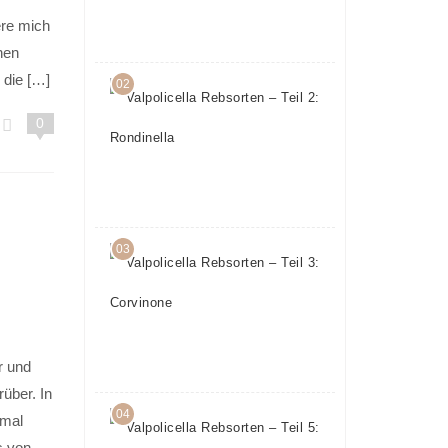
15.
ere mich
März
2017
nen
 die […]
02
Valpolicella
Rebsorten
0
– Teil 2:
Rondinella
17.
Februar
2017
03
Valpolicella
Rebsorten
– Teil 3:
Corvinone
22.
Februar
r und
2017
über. In
04
Valpolicella
nmal
Rebsorten
s von