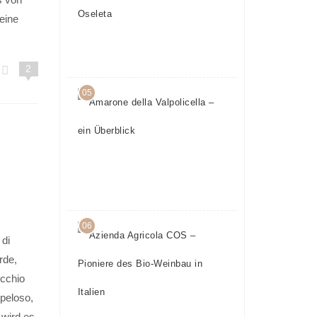
– Teil 5:
eine
Oseleta
24.
April
2017
2
05
Amarone
della
Valpolicella
– ein
Überblick
23.
Mai
2016
06
Azienda
 di
Agricola
rde,
COS –
Pioniere
icchio
des Bio-
 peloso,
Weinbau
 wird es