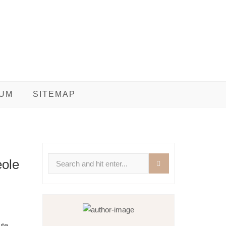
UM
SITEMAP
Search
eole
for:
ute