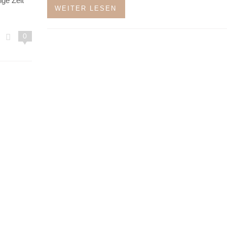
nge Zeit
WEITER LESEN
0