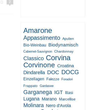
2
2017
Amarone
Appassimento
Apulien
Biodynamisch
Bio-Weinbau
Chardonnay
Cabernet-Sauvignon
Corvina
Classico
Corvinone
Croatina
DOCG
DOC
Dindarella
Einzellagen
Falezze
Foradori
Frappato
Gardasee
Garganega
IGT
Illasi
Lugana
Marano
Marcellise
Molinara
Nero d'Avola