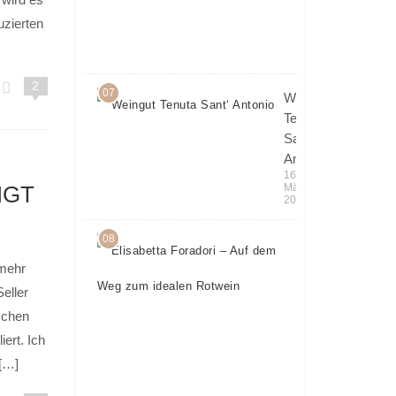
in Italien
uzierten
6.
April
2018
2
07
Weingut
Tenuta
Sant‘
Antonio
16.
März
IGT
2016
08
Elisabetta
Foradori
 mehr
– Auf
Seller
dem Weg
schen
zum
iert. Ich
idealen
 […]
Rotwein
5.
April