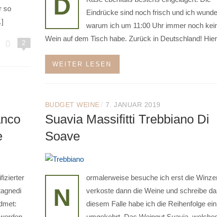
D
r so
Eindrücke sind noch frisch und ich wund
…]
warum ich um 11:00 Uhr immer noch kei
Wein auf dem Tisch habe. Zurück in Deutschland! Hier
2
WEITER LESEN
/
BUDGET WEINE
7. JANUAR 2019
anco
Suavia Massifitti Trebbiano Di
e
Soave
fizierter
ormalerweise besuche ich erst die Winze
N
tagnedi
verkoste dann die Weine und schreibe dar
dmet:
diesem Falle habe ich die Reihenfolge ei
 werden
umgekehrt. Das Weingut Suavia, welche