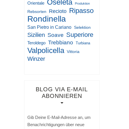
Oseleta
Orientale
Produktion
Ripasso
Recioto
Rebsorten
Rondinella
San Pietro in Cariano
Selektion
Superiore
Sizilien
Soave
Trebbiano
Teroldego
Turbiana
Valpolicella
Vittoria
Winzer
BLOG VIA E-MAIL
ABONNIEREN
Gib Deine E-Mail-Adresse an, um
Benachrichtigungen über neue