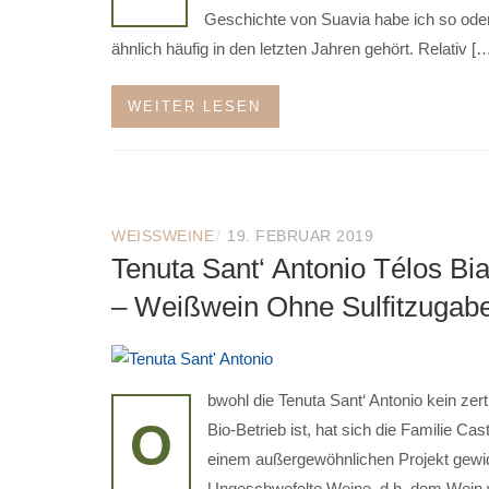
Geschichte von Suavia habe ich so ode
ähnlich häufig in den letzten Jahren gehört. Relativ [
WEITER LESEN
/
WEISSWEINE
19. FEBRUAR 2019
Tenuta Sant‘ Antonio Télos Bi
– Weißwein Ohne Sulfitzugab
bwohl die Tenuta Sant‘ Antonio kein zerti
O
Bio-Betrieb ist, hat sich die Familie Cas
einem außergewöhnlichen Projekt gewi
Ungeschwefelte Weine, d.h. dem Wein