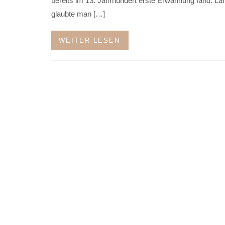
bereits im 13. Jahrhundert erste Erwähnung fand. La
glaubte man […]
WEITER LESEN