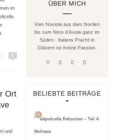
ÜBER MICH
hmen im
licella
Vom Nosiola aus dem Norden
n
bis zum Nero d'Avola ganz im
t.
Süden - Italiens Pracht in
Gläsern ist meine Passion.
0
facebook
twitter
linkedin
instagram
r Ort
BELIEBTE BEITRÄGE
ave
01
Valpolicella
Rebsorten
– Teil 4:
ami und
Molinara