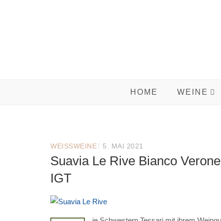
Skip
to
content
HOME
WEINE
/
WEISSWEINE
5. MAI 2021
Suavia Le Rive Bianco Veron
IGT
ie Schwestern Tessari mit ihrem Weingu