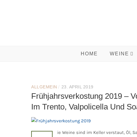
Skip
to
content
HOME
WEINE
/
ALLGEMEIN
23. APRIL 2019
Frühjahrsverkostung 2019 – V
Im Trento, Valpolicella Und S
ie Weine sind im Keller verstaut, Öl, S