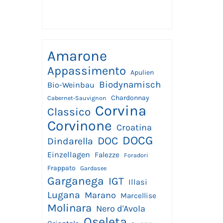
2017
Amarone
Appassimento
Apulien
Biodynamisch
Bio-Weinbau
Chardonnay
Cabernet-Sauvignon
Corvina
Classico
Corvinone
Croatina
DOCG
DOC
Dindarella
Einzellagen
Falezze
Foradori
Frappato
Gardasee
Garganega
IGT
Illasi
Lugana
Marano
Marcellise
Molinara
Nero d'Avola
Oseleta