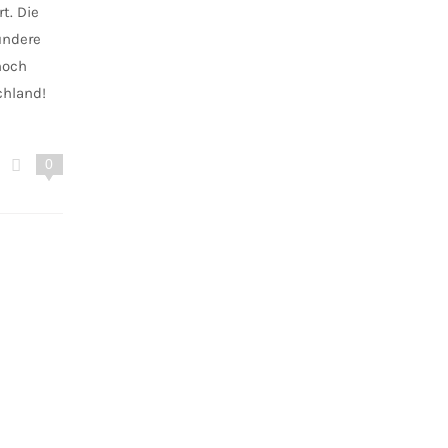
t. Die
undere
noch
chland!
0