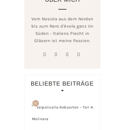
Vom Nosiola aus dem Norden
bis zum Nero d'Avola ganz im
Süden - Italiens Pracht in
Gläsern ist meine Passion.
facebook
twitter
linkedin
instagram
BELIEBTE BEITRÄGE
01
Valpolicella
Rebsorten
– Teil 4:
Molinara