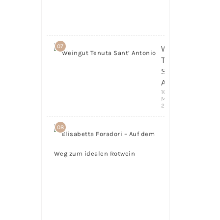
in Italien
6.
April
2018
07
Weingut
Tenuta
Sant‘
Antonio
16.
März
2016
08
Elisabetta
Foradori
– Auf
dem Weg
zum
idealen
Rotwein
5.
April