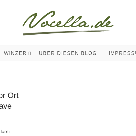
WINZER
ÜBER DIESEN BLOG
IMPRESS
or Ort
oave
alami