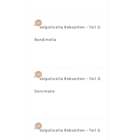
15.
März
2017
02
Valpolicella
Rebsorten
– Teil 2:
Rondinella
17.
Februar
2017
03
Valpolicella
Rebsorten
– Teil 3:
Corvinone
22.
Februar
2017
04
Valpolicella
Rebsorten