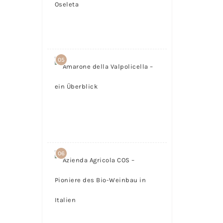
– Teil 5:
Oseleta
24.
April
2017
05
Amarone
della
Valpolicella
– ein
Überblick
23.
Mai
2016
06
Azienda
Agricola
COS –
Pioniere
des Bio-
Weinbau