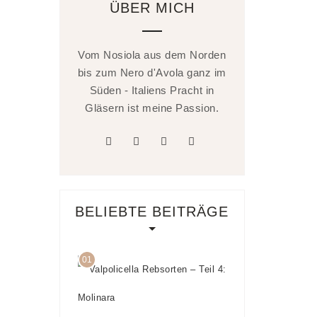
ÜBER MICH
Vom Nosiola aus dem Norden
bis zum Nero d'Avola ganz im
Süden - Italiens Pracht in
Gläsern ist meine Passion.
facebook
twitter
linkedin
instagram
BELIEBTE BEITRÄGE
01
Valpolicella
Rebsorten
– Teil 4:
Molinara