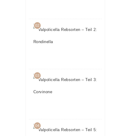
15.
März
2017
02
Valpolicella
Rebsorten
– Teil 2:
Rondinella
17.
Februar
2017
03
Valpolicella
Rebsorten
– Teil 3:
Corvinone
22.
Februar
2017
04
Valpolicella
Rebsorten