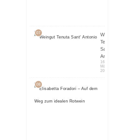
in Italien
6.
April
2018
07
Weingut
Tenuta
Sant‘
Antonio
16.
März
2016
08
Elisabetta
Foradori
– Auf
dem Weg
zum
idealen
Rotwein
5.
April