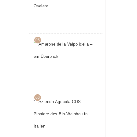
– Teil 5:
Oseleta
24.
April
2017
05
Amarone
della
Valpolicella
– ein
Überblick
23.
Mai
2016
06
Azienda
Agricola
COS –
Pioniere
des Bio-
Weinbau