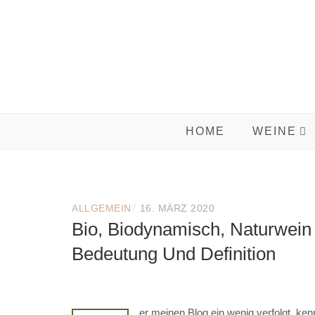
Skip
to
content
HOME
WEINE
/
ALLGEMEIN
16. MÄRZ 2020
Bio, Biodynamisch, Naturwein
Bedeutung Und Definition
er meinen Blog ein wenig verfolgt, ke