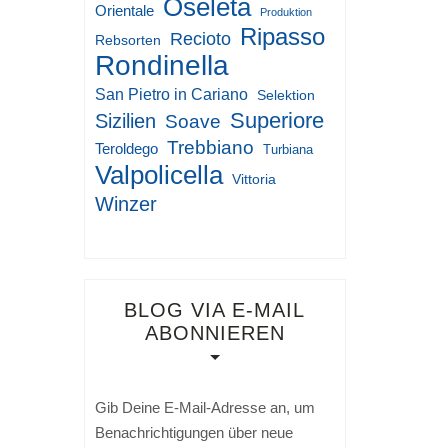
Oseleta
Orientale
Produktion
Ripasso
Recioto
Rebsorten
Rondinella
San Pietro in Cariano
Selektion
Superiore
Sizilien
Soave
Trebbiano
Teroldego
Turbiana
Valpolicella
Vittoria
Winzer
BLOG VIA E-MAIL
ABONNIEREN
Gib Deine E-Mail-Adresse an, um
Benachrichtigungen über neue