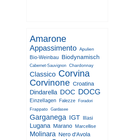
2017
Amarone
Appassimento
Apulien
Biodynamisch
Bio-Weinbau
Chardonnay
Cabernet-Sauvignon
Corvina
Classico
Corvinone
Croatina
DOCG
DOC
Dindarella
Einzellagen
Falezze
Foradori
Frappato
Gardasee
Garganega
IGT
Illasi
Lugana
Marano
Marcellise
Molinara
Nero d'Avola