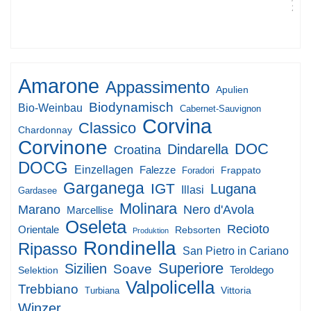
2017
Amarone
Appassimento
Apulien
Biodynamisch
Bio-Weinbau
Cabernet-Sauvignon
Corvina
Classico
Chardonnay
Corvinone
DOC
Dindarella
Croatina
DOCG
Einzellagen
Falezze
Frappato
Foradori
Garganega
IGT
Lugana
Illasi
Gardasee
Molinara
Marano
Nero d'Avola
Marcellise
Oseleta
Recioto
Orientale
Rebsorten
Produktion
Rondinella
Ripasso
San Pietro in Cariano
Superiore
Sizilien
Soave
Teroldego
Selektion
Valpolicella
Trebbiano
Vittoria
Turbiana
Winzer