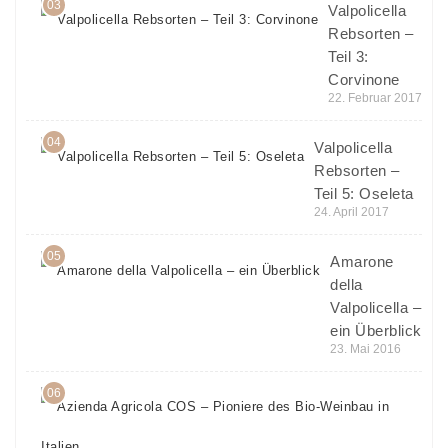
03
Valpolicella
Rebsorten –
Teil 3:
Corvinone
22. Februar 2017
04
Valpolicella
Rebsorten –
Teil 5: Oseleta
24. April 2017
05
Amarone
della
Valpolicella –
ein Überblick
23. Mai 2016
06
Azi
Agr
CO