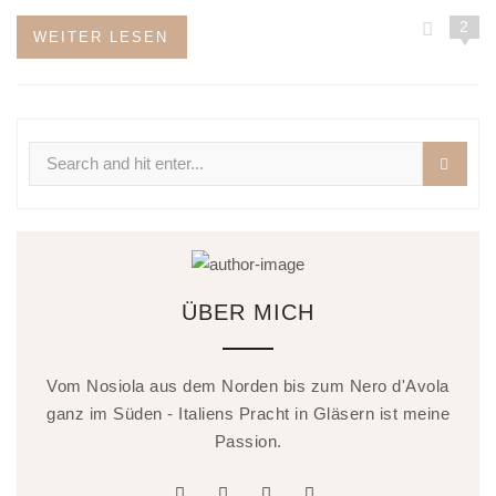
2
WEITER LESEN
Search
for:
ÜBER MICH
Vom Nosiola aus dem Norden bis zum Nero d'Avola
ganz im Süden - Italiens Pracht in Gläsern ist meine
Passion.
facebook
twitter
linkedin
instagram