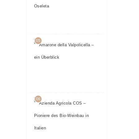
– Teil 5:
Oseleta
24.
April
2017
05
Amarone
della
Valpolicella
– ein
Überblick
23.
Mai
2016
06
Azienda
Agricola
COS –
Pioniere
des Bio-
Weinbau