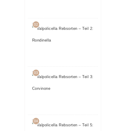
15.
März
2017
02
Valpolicella
Rebsorten
– Teil 2:
Rondinella
17.
Februar
2017
03
Valpolicella
Rebsorten
– Teil 3:
Corvinone
22.
Februar
2017
04
Valpolicella
Rebsorten