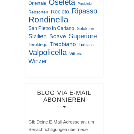
Oseleta
Orientale
Produktion
Ripasso
Recioto
Rebsorten
Rondinella
San Pietro in Cariano
Selektion
Superiore
Sizilien
Soave
Trebbiano
Teroldego
Turbiana
Valpolicella
Vittoria
Winzer
BLOG VIA E-MAIL
ABONNIEREN
Gib Deine E-Mail-Adresse an, um
Benachrichtigungen über neue